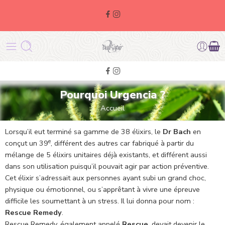
Pourquoi Urgencia ?
Accueil
Lorsqu’il eut terminé sa gamme de 38 élixirs, le
Dr Bach
en
e
conçut un 39
, différent des autres car fabriqué à partir du
mélange de 5 élixirs unitaires déjà existants, et différent aussi
dans son utilisation puisqu’il pouvait agir par action préventive.
Cet élixir s’adressait aux personnes ayant subi un grand choc,
physique ou émotionnel, ou s’apprêtant à vivre une épreuve
difficile les soumettant à un stress. Il lui donna pour nom :
Rescue Remedy
.
Rescue Remedy, également appelé
Rescue
, devait devenir le