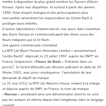
mettre à disposition du plus grand nombre les flacons d’élixirs
floraux. Après leur disparition, et surtout à partir des années
1990, l’état d’esprit changea et des préoccupations plus
mercantiles amenèrent les responsables du Centre Bach à
protéger leurs intérêts.
D’autres laboratoires s’étaient lancés, eux aussi, dans l’aventure
des élixirs floraux et commercialisaient des élixirs issus des
fleurs indiquées par le Dr Bach.
Une guerre commerciale s’installait.
La BFR Ltd (Bach Flowers Remedies Limited = anciennement
1
Centre Bach)
, déposait, le 23 juillet 1997, auprès de l’INPI* en
France, l’expression «
Fleurs de Bach
». Entrainés dans un
2
procès
, ils furent déboutés par décision judiciaire en date du 20
février 2001, avec pour conséquence : l’annulation de leur
demande de dépôt de marque.
Le 31 mai 2012, la BFR Ltd, Nelsons House, revient à la charge
et dépose auprès de l’INPI, en France, le nom de marque
«
Rescue
», privatisant ainsi une dénomination dont ils ne sont
pas les auteurs et utilisée depuis bien longtemps dans le langage
courant.