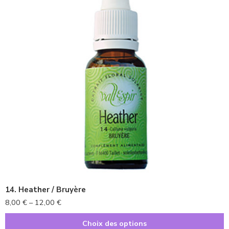
10ml
20ml
14. Heather / Bruyère
8,00
€
–
12,00
€
Choix des options