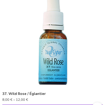
10ml
20ml
37. Wild Rose / Églantier
8,00
€
–
12,00
€