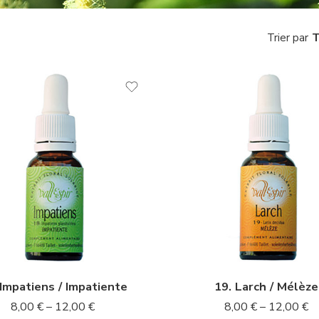
T
Trier par
l
10ml
l
20ml
 Impatiens / Impatiente
19. Larch / Mélèze
8,00
€
–
12,00
€
8,00
€
–
12,00
€