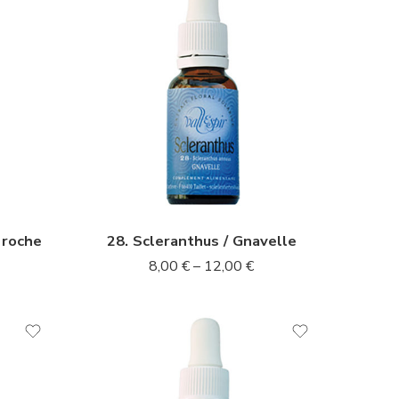
10ml
20ml
 roche
28. Scleranthus / Gnavelle
8,00
€
–
12,00
€