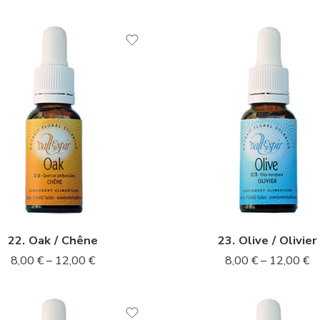
l
10ml
l
20ml
22. Oak / Chêne
23. Olive / Olivier
8,00
€
–
12,00
€
8,00
€
–
12,00
€