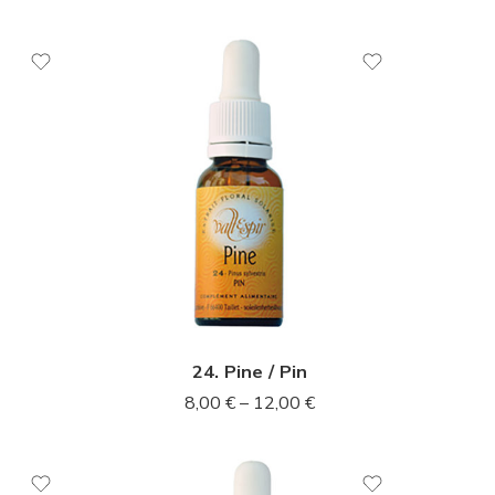
10ml
20ml
24. Pine / Pin
8,00
€
–
12,00
€