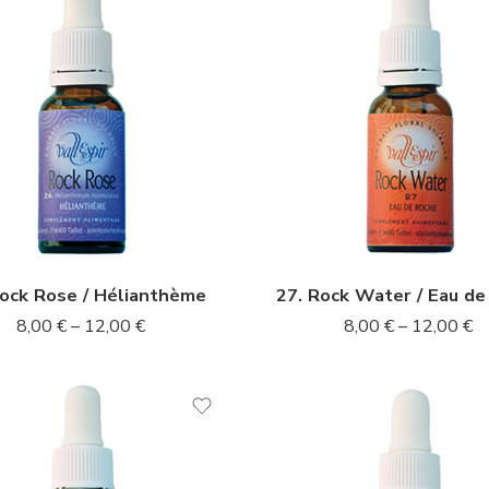
l
10ml
l
20ml
Rock Rose / Hélianthème
27. Rock Water / Eau de
8,00
€
–
12,00
€
8,00
€
–
12,00
€