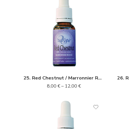
10ml
10m
20ml
20m
25. Red Chestnut / Marronnier Rouge
26. 
8,00
€
–
12,00
€