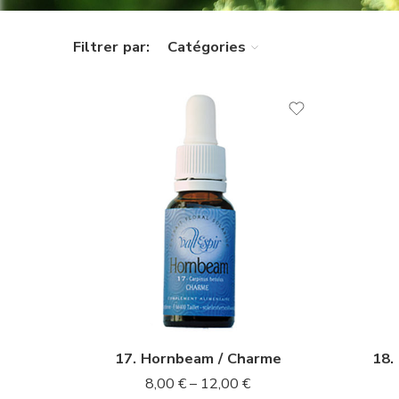
Filtrer par:
Catégories
10ml
10m
20ml
20m
17. Hornbeam / Charme
18.
8,00
€
–
12,00
€