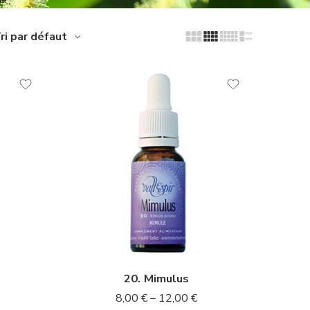
ri par défaut
10ml
20ml
20. Mimulus
8,00
€
–
12,00
€