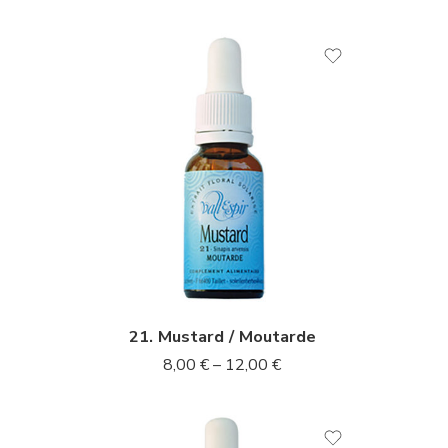
10ml
10m
20ml
20m
21. Mustard / Moutarde
8,00
€
–
12,00
€